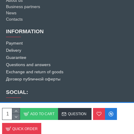
About us
Business partners
News
Contacts
INFORMATION
Payment
Delivery
Guarantee
Questions and answers
Exchange and return of goods
Договор публичной оферты
SOCIAL:
ADD TO CART
QUESTION
QUICK ORDER
© 2007
-2026 PE "Southern City". All rights reserved.