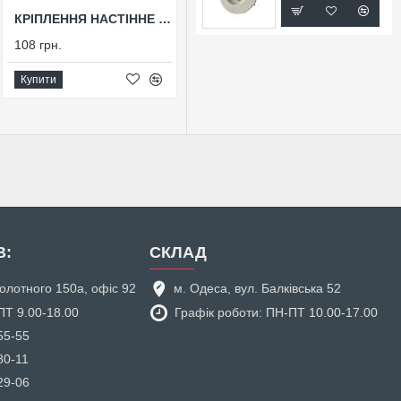
КРІПЛЕННЯ НАСТІННЕ ДЛЯ ПУЛЬТІВ ЧОРНЕ C-TOUCH(В)
ДИСТАНЦІЙНИЙ ПУЛЬТ TOUCH RGBW 4(PB)
108 грн.
675 грн.
Купити
Купити
В:
СКЛАД
аболотного 150а, офіс 92
м. Одеса, вул. Балківська 52
ПТ 9.00-18.00
Графік роботи: ПН-ПТ 10.00-17.00
55-55
80-11
29-06