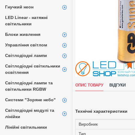
Гнучкий неон
LED Linear - натяжні
світильники
Блоки живлення
Управління світлом
Світлодіодні лампи
Світлодіодні світильники
освітлення
Світлодіодні лампи та
ОПИС ТОВАРУ
ВІДГУКИ
світильники RGBW
Системи "Зоряне небо"
Світлодіодні модулі та
Технічні
характеристики
лінійки
Виробник
Лінійні світильники
Тип