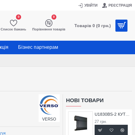
УВІЙТИ
РЕЄСТРАЦІЯ
0
0
Товарів 0 (0 грн.)
Список бажань
Порівняння товарів
кція
Бізнес партнерам
НОВІ ТОВАРИ
U1830BS-2 КУТОК ЗОВНІШНІЙ ДЛЯ ПРОФІЛЮ X1830BS
VERSO
27 грн.
гук