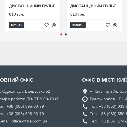
ДИСТАНЦІЙНИЙ ПУЛЬТ TOUCH MC-5G(P)
ДИСТАНЦІЙНИЙ ПУЛЬТ TOUCH MC-5B(P)
810 грн.
810 грн.
Купити
Купити
ОВНИЙ ОФІС
ОФІС В МІСТІ КИЇ
. Одеса, вул. Балківська 52
м. Київ, пр-т Ак. З
рафік роботи: ПН-ПТ 9.00-18.00
Графік роботи: ПН-
ел. +38 (050) 395-03-79
Тел. +38 (050) 039-
ел. +38 (098) 395-03-79
Тел. +38 (066) 550-
-mail: office@fiber.com.ua
Тел. +38 (066) 174-