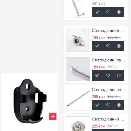
441 грн.
Світлодіодний точковий світильник SL-1
180 грн.
365 грн.
Світлодіодні лампи LED'S10
180 грн.
360 грн.
Світлодіодна лінійка LRB-9
266 грн.
306 грн.
Світлодіодний світильник RX-5
225 грн.
648 грн.