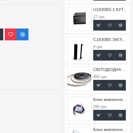
U1830BS-1 КУТОК ВНУТРІШНІХ ДЛЯ ПРОФІЛЮ X1830BS
27 грн.
C1830BS ЗАГЛУШКА ДЛЯ ПРОФІЛЮ X1830BS
9 грн.
СВІТОДІОДНА СТРІЧКА FLT 36
450 грн.
Блок живлення вологозахищений TW-0,75A-12V-9
293 грн.
Блок живлення T-2,5A-24V-60Slim