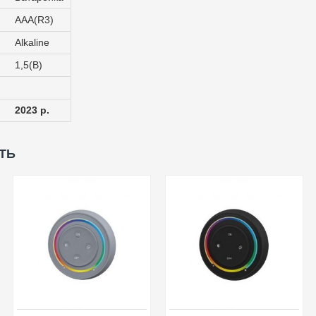
AAA(R3)
Alkaline
1,5(B)
и
2023 р.
ТЬ