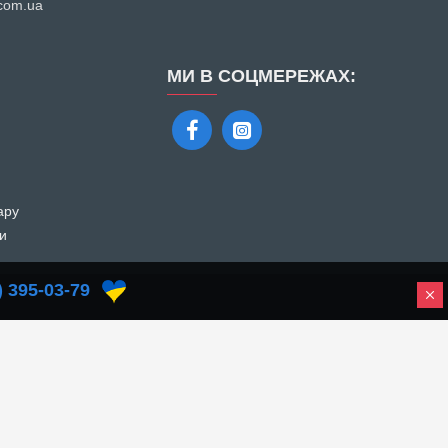
.com.ua
МИ В СОЦМЕРЕЖАХ:
ару
ти