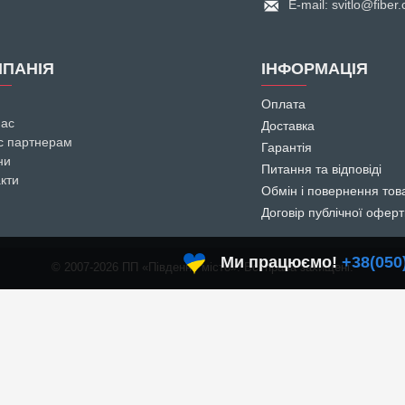
E-mail: svitlo@fiber
ПАНІЯ
ІНФОРМАЦІЯ
Оплата
нас
Доставка
с партнерам
Гарантія
ни
Питання та відповіді
кти
Обмін і повернення тов
Договір публічної офер
Ми працюємо!
+38(050) 395-03-79
© 2007
-2026 ПП «Південне місто». Всі права захищені.