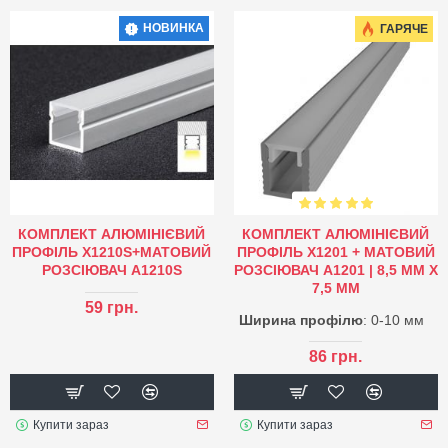
НОВИНКА
ГАРЯЧЕ
КОМПЛЕКТ АЛЮМІНІЄВИЙ
КОМПЛЕКТ АЛЮМІНІЄВИЙ
ПРОФІЛЬ X1210S+МАТОВИЙ
ПРОФІЛЬ X1201 + МАТОВИЙ
РОЗСІЮВАЧ A1210S
РОЗСІЮВАЧ A1201 | 8,5 ММ Х
7,5 ММ
59 грн.
Ширина профілю
: 0-10 мм
86 грн.
Купити зараз
Купити зараз