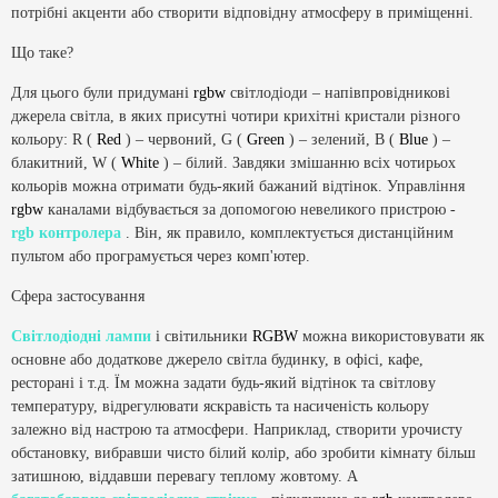
потрібні акценти або створити відповідну атмосферу в приміщенні.
Що таке?
Для цього були придумані
rgbw
світлодіоди – напівпровідникові
джерела світла, в яких присутні чотири крихітні кристали різного
кольору: R (
Red
) – червоний, G (
Green
) – зелений, B (
Blue
) –
блакитний, W (
White
) – білий. Завдяки змішанню всіх чотирьох
кольорів можна отримати будь-який бажаний відтінок. Управління
rgbw
каналами відбувається за допомогою невеликого пристрою -
rgb контролера
. Він, як правило, комплектується дистанційним
пультом або програмується через комп'ютер.
Сфера застосування
Світлодіодні лампи
і світильники
RGBW
можна використовувати як
основне або додаткове джерело світла будинку, в офісі, кафе,
ресторані і т.д. Їм можна задати будь-який відтінок та світлову
температуру, відрегулювати яскравість та насиченість кольору
залежно від настрою та атмосфери. Наприклад, створити урочисту
обстановку, вибравши чисто білий колір, або зробити кімнату більш
затишною, віддавши перевагу теплому жовтому. А