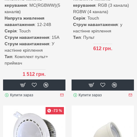
керування
: MC(RGBWW)(5
керування
: RGB (3 канала)
каналів)
RGBW (4 канала)
Напруга живлення
Серія
: Touch
навантаження
: 12-24В
Струм навантаження
: у
Серія
: Touch
настінне кріплення
Струм навантаження
: 15А
Тип
: Пульт
Струм навантаження
: У
612 грн.
настінне кріплення
Тип
: Комплект пульт+
приймач
1 512 грн.
Купити зараз
Купити зараз
-73 %