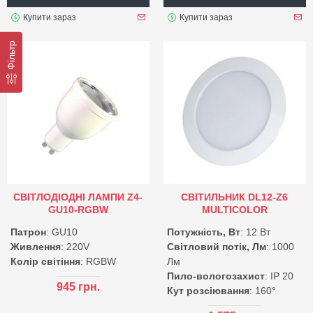
Купити зараз
Купити зараз
Фільтр
СВІТЛОДІОДНІ ЛАМПИ Z4-
СВІТИЛЬНИК DL12-Z6
GU10-RGBW
MULTICOLOR
Патрон
: GU10
Потужність, Вт
: 12 Вт
Живлення
: 220V
Світловий потік, Лм
: 1000
Колір світіння
: RGBW
Лм
Пило-вологозахист
: IP 20
945 грн.
Кут розсіювання
: 160°