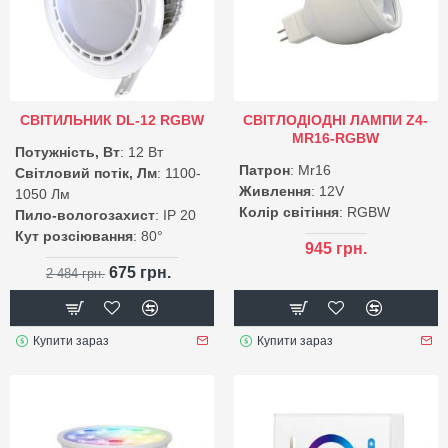
СВІТИЛЬНИК DL-12 RGBW
СВІТЛОДІОДНІ ЛАМПИ Z4-
MR16-RGBW
Потужність, Вт
: 12 Вт
Патрон
: Mr16
Світловий потік, Лм
: 1100-
Живлення
: 12V
1050 Лм
Колір світіння
: RGBW
Пило-вологозахист
: IP 20
Кут розсіювання
: 80°
945 грн.
675 грн.
2 484 грн.
Купити зараз
Купити зараз