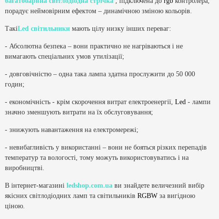
багатобарвна світлодіодна стрічка
, підключена до
rgb
контролера,
порадує неймовірним ефектом – динамічною зміною кольорів.
Такі
Led світильники
мають цілу низку інших переваг:
- Абсолютна безпека – вони практично не нагріваються і не
вимагають спеціальних умов утилізації;
- довговічністю – одна така лампа здатна прослужити до 50 000
годин;
- економічність - крім скорочення витрат електроенергії,
Led
- лампи
значно зменшують витрати на їх обслуговування;
- знижують навантаження на електромережі;
- невибагливість у використанні – вони не бояться різких перепадів
температур та вологості, тому можуть використовуватись і на
виробництві.
В інтернет-магазині
ledshop.com.ua
ви знайдете величезний вибір
якісних світлодіодних ламп та світильників
RGBW
за вигідною
ціною.