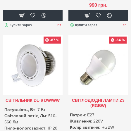
990 грн.
Купити зараз
Купити зараз
-87 %
-64 %
СВІТИЛЬНИК DL-6 DW/WW
СВІТЛОДІОДНІ ЛАМПИ Z3
(RGBW)
Потужність, Вт
: 7 Вт
Патрон
: E27
Світловий потік, Лм
: 510-
Живлення
: 220V
560 Лм
Колір світіння
: RGBW
Пило-вологозахист
: IP 20