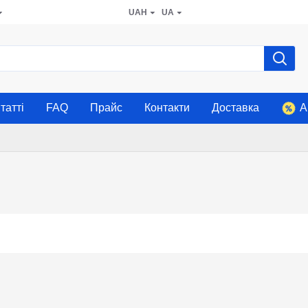
UAH
UA
татті
FAQ
Прайс
Контакти
Доставка
А