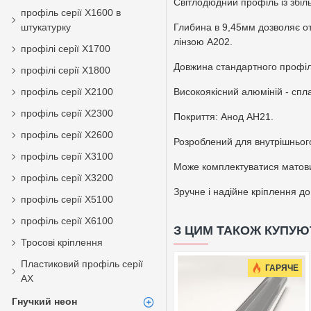
Світлодіодний профіль із збі
профіль серії Х1600 в
штукатурку
Глибина в 9,45мм дозволяє отр
лінзою А202.
профілі серії X1700
Довжина стандартного профі
профілі серії X1800
профіль серії Х2100
Високоякісний алюміній - спл
профіль серії X2300
Покриття: Анод АН21.
профіль серії X2600
Розроблений для внутрішнього
профіль серії X3100
Може комплектуватися матови
профіль серії Х3200
Зручне і надійне кріплення д
профіль серії Х5100
профіль серії X6100
З ЦИМ ТАКОЖ КУПУЮ
Тросові кріплення
Пластиковий профіль серії
ГАРЯЧЕ
АХ
Гнучкий неон