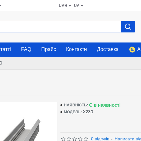
UAH
UA
татті
FAQ
Прайс
Контакти
Доставка
А
0
Є в наявності
НАЯВНІСТЬ:
X230
МОДЕЛЬ:
0 відгуків
-
Написати від