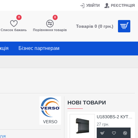
УВІЙТИ
РЕЄСТРАЦІЯ
0
0
Товарів 0 (0 грн.)
Список бажань
Порівняння товарів
кція
Бізнес партнерам
НОВІ ТОВАРИ
U1830BS-2 КУТОК ЗОВНІШНІЙ ДЛЯ ПРОФІЛЮ X1830BS
VERSO
27 грн.
гук