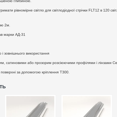
льшеною глибиною.
имати рівномірне світло для світлодіодної стрічки FLT12 в 120 сві
лю 2м.
ав марки АД-31
 і зовнішнього використання
м, сатиновими або прозорим розсіюючими профілями і лінзами Сер
о поверхні за допомогою кріплення Т300.
ТЬ