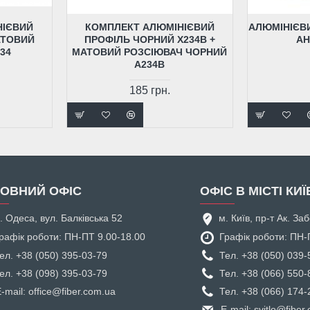
НІЄВИЙ
КОМПЛЕКТ АЛЮМІНІЄВИЙ
АЛЮМІНІЄВИ
АТОВИЙ
ПРОФІЛЬ ЧОРНИЙ X234В +
АН
34
МАТОВИЙ РОЗСІЮВАЧ ЧОРНИЙ
A234В
185 грн.
ОВНИЙ ОФІС
ОФІС В МІСТІ КИЇ
. Одеса, вул. Балківська 52
м. Київ, пр-т Ак. З
рафік роботи: ПН-ПТ 9.00-18.00
Графік роботи: ПН-
ел. +38 (050) 395-03-79
Тел. +38 (050) 039-
ел. +38 (098) 395-03-79
Тел. +38 (066) 550-
-mail: office@fiber.com.ua
Тел. +38 (066) 174-
E-mail: svitlo@fiber