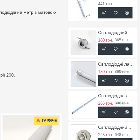
441 грн.
тлодіодів на метр з матовою
Світлодіодний точковий світильник SL-1
180 грн.
365 грн.
Світлодіодні лампи LED'S10
180 грн.
360 грн.
ії 200.
Світлодіодна лінійка LRB-9
266 грн.
306 грн.
ГАРЯЧЕ
Світлодіодний світильник RX-5
225 грн.
648 грн.