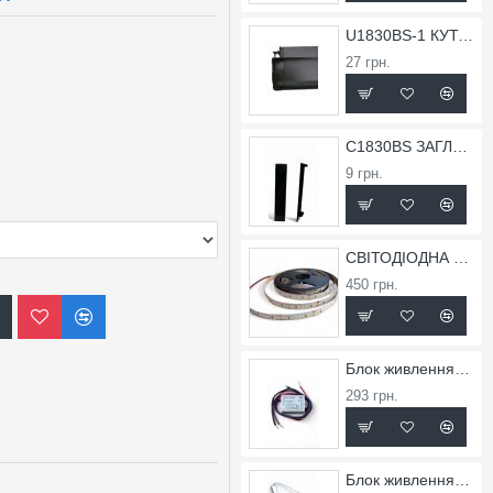
U1830BS-1 КУТОК ВНУТРІШНІХ ДЛЯ ПРОФІЛЮ X1830BS
27 грн.
C1830BS ЗАГЛУШКА ДЛЯ ПРОФІЛЮ X1830BS
9 грн.
СВІТОДІОДНА СТРІЧКА FLT 36
450 грн.
Блок живлення вологозахищений TW-0,75A-12V-9
293 грн.
Блок живлення T-2,5A-24V-60Slim