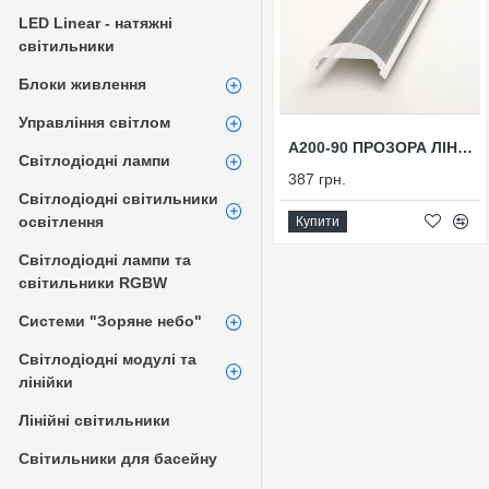
LED Linear - натяжні
світильники
Блоки живлення
Управління світлом
А200-90 ПРОЗОРА ЛІНЗА ДЛЯ ПРОФІЛЮ 90°
Світлодіодні лампи
387 грн.
Світлодіодні світильники
освітлення
Купити
Світлодіодні лампи та
світильники RGBW
Системи "Зоряне небо"
Світлодіодні модулі та
лінійки
Лінійні світильники
Світильники для басейну