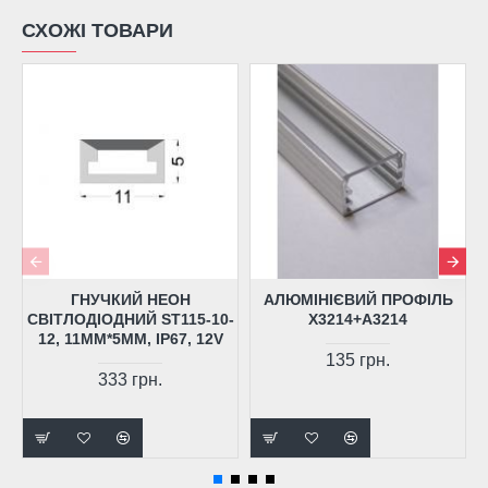
СХОЖІ ТОВАРИ
Й
ГНУЧКИЙ НЕОН
АЛЮМІНІЄВИЙ ПРОФІЛЬ
СВІТЛОДІОДНИЙ ST115-10-
Х3214+A3214
12, 11ММ*5ММ, ІР67, 12V
135 грн.
333 грн.