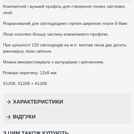
Компактний і вузький профіль для створення тонких світлових
ліній.
Розрахований для світлодіодних стрічок шириною плати 5-8мм
Лінза охоплює більшу частину алюмінієвого профілю.
При щільності 120 світлодіодів на м.п. матова лінза дає досить
рівномірну лінію світіння.
Можна використовувати з заглушками і кріпленням.
Розміри перетину: 12х8 мм
Х1208, Х1208 + А1208
ХАРАКТЕРИСТИКИ
ВІДГУКИ
З ЦИМ ТАКОЖ КУПУЮТЬ