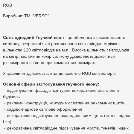
RGB
Виробник: TM "VERSO"
Світлодіодний Гнучкий неон
- це оболонка з високоякісного
силікону, всередині якої розташована світлодіодна стрічка з
щільністю 120 світлодіодів на м.п. Висока щільність світлодіодів
на метр, молочний колір силікону дозволяють домогтися
рівномірного світіння при компактних розмірах.
Управління здійснюється за допомогою RGB контролерів.
Основні сфери застосування гнучкого неону:
- підсвічування фасадів, контурне декоративне освітлення
будівель
- рекламні конструкції, контурне освітлення рекламних щитів
- садово-паркове світлове оформлення
- декоративне підсвічування всередині приміщень (стель, підлог
і т.п)
- декоративна світлодіодне підсвічування мостів, тунелів, інших