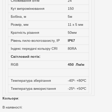
Споживання Вт/м
24
Кут випромінювання
150
Бобіна, м
5м
Розмір, мм
11 х 5 мм
Кратність різання
50мм
Рівень пило-вологозахисту, IP
IP67
Індекс передачі кольору CRI
80RA
Світловий потік:
RGB
450 Лм/м
Температура зберігання
-40º- +80ºС
Температура використання
-25º- +50ºС
Кольори
:
В наявності: