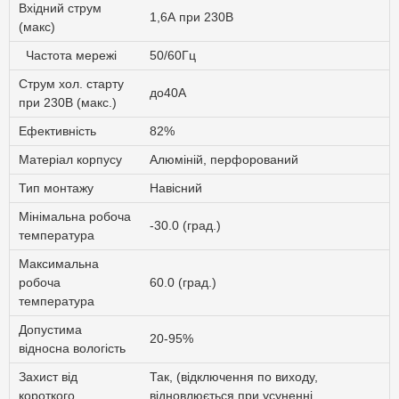
Вхідний струм
1,6А при 230В
(макс)
Частота мережі
50/60Гц
Струм хол. старту
до40А
при 230В (макс.)
Ефективність
82%
Матеріал корпусу
Алюміній, перфорований
Тип монтажу
Навісний
Мінімальна робоча
-30.0 (град.)
температура
Максимальна
робоча
60.0 (град.)
температура
Допустима
20-95%
відносна вологість
Захист від
Так, (відключення по виходу,
короткого
відновлюється при усуненні