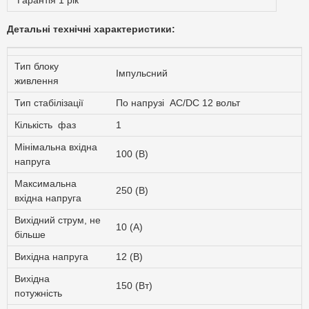
Гарантія 1 рік
Детальні технічні характеристики:
Тип блоку
Імпульсний
живлення
Тип стабілізації
По напрузі AC/DC 12 вольт
Кількість фаз
1
Мінімальна вхідна
100 (В)
напруга
Максимальна
250 (В)
вхідна напруга
Вихідний струм, не
10 (А)
більше
Вихідна напруга
12 (В)
Вихідна
150 (Вт)
потужність