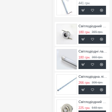
441 грн.
Світлодіодний точковий світильник SL-1
180 грн.
365 грн.
Світлодіодні лампи LED'S10
180 грн.
360 грн.
Світлодіодна лінійка LRB-9
266 грн.
306 грн.
Світлодіодний світильник RX-5
225 грн.
648 грн.