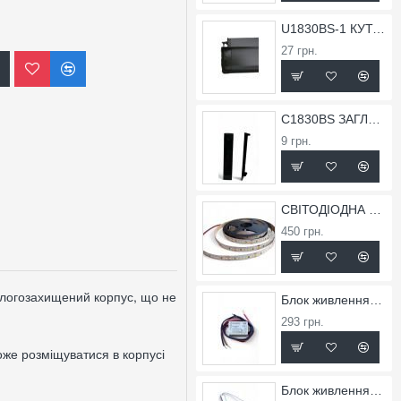
U1830BS-1 КУТОК ВНУТРІШНІХ ДЛЯ ПРОФІЛЮ X1830BS
27 грн.
C1830BS ЗАГЛУШКА ДЛЯ ПРОФІЛЮ X1830BS
9 грн.
СВІТОДІОДНА СТРІЧКА FLT 36
450 грн.
ологозахищений корпус, що не 
Блок живлення вологозахищений TW-0,75A-12V-9
293 грн.
оже розміщуватися в корпусі 
Блок живлення T-2,5A-24V-60Slim