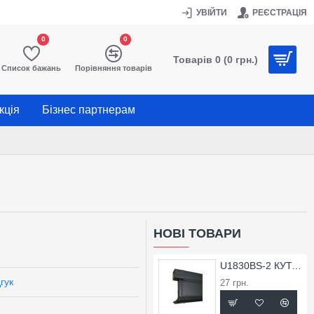
УВІЙТИ
РЕЄСТРАЦІЯ
0
0
Товарів 0 (0 грн.)
Список бажань
Порівняння товарів
кція
Бізнес партнерам
НОВІ ТОВАРИ
U1830BS-2 КУТОК ЗОВНІШНІЙ ДЛЯ ПРОФІЛЮ X1830BS
гук
27 грн.