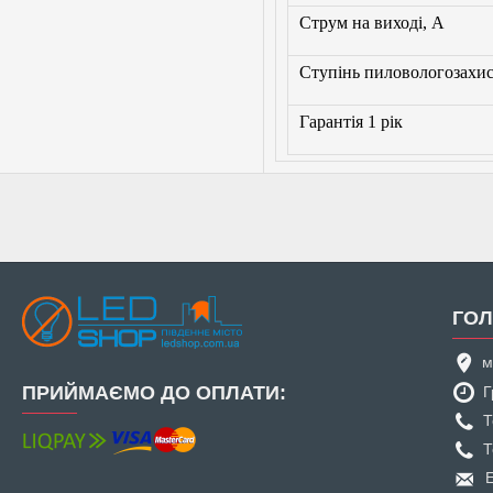
Струм на виході, A
Ступінь пиловологозахи
Гарантія 1 рік
ГОЛ
м
ПРИЙМАЄМО ДО ОПЛАТИ:
Г
Т
Т
E