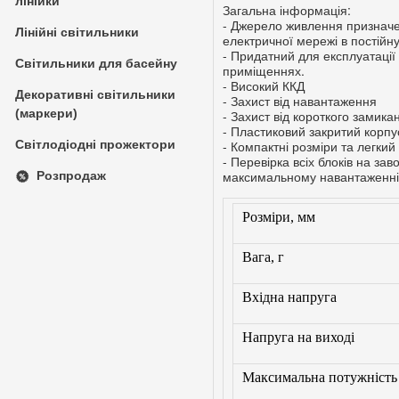
лінійки
Загальна інформація:
- Джерело живлення призначе
Лінійні світильники
електричної мережі в постійну
- Придатний для експлуатації я
Світильники для басейну
приміщеннях.
- Високий ККД
Декоративні світильники
- Захист від навантаження
(маркери)
- Захист від короткого замика
- Пластиковий закритий корпу
Світлодіодні прожектори
- Компактні розміри та легки
- Перевірка всіх блоків на за
максимальному навантаженні. 
Розпродаж
Розміри, мм
Вага, г
Вхідна напруга
Напруга на виході
Максимальна потужність 