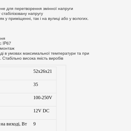
не для перетворення змінної напруги
 стабілізовану напругу
к у приміщенні, так і на вулиці або у вологих.
ння
с IP67
й монтаж
воді в умовах максимальної температури та при
Стабільно висока якість виробів
52x26x21
35
100-250V
12V DC
на виході, Вт
9