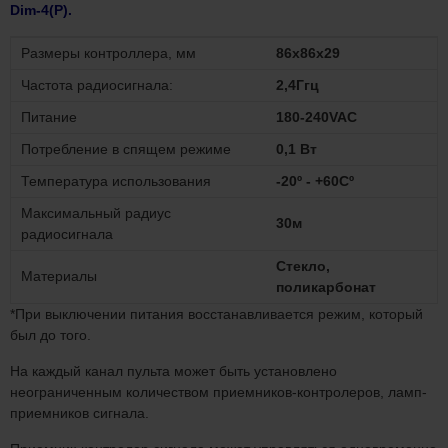
Dim-4(P).
Размеры контроллера, мм
86х86х29
Частота радиосигнала:
2,4Ггц
Питание
180-240VAC
Потребление в спящем режиме
0,1 Вт
Температура использования
-20º - +60Сº
Максимальный радиус
30м
радиосигнала
Стекло,
Материалы
поликарбонат
*При выключении питания восстанавливается режим, который
был до того.
На каждый канал пульта может быть установлено
неограниченным количеством приемников-контролеров, ламп-
приемников сигнала.