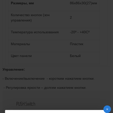
Размеры, мм
86х86х30(27)мм
Количество кнопок (зон
2
управления)
Температура использования
-20º - +40Сº
Материалы
Пластик
Цвет панели
Белый
Управление:
- Включение/выключение - коротким нажатием кнопки.
- Регулировка яркости – долгим нажатием кнопки.