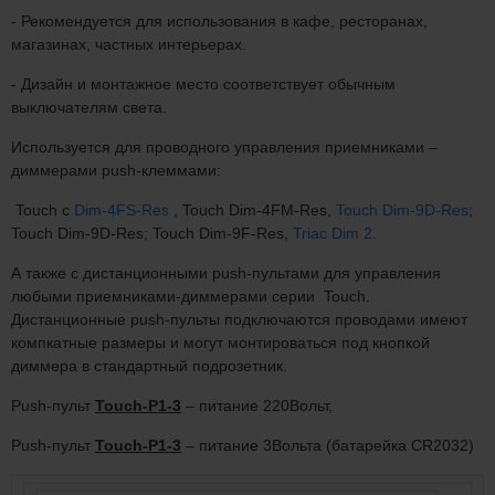
- Рекомендуется для использования в кафе, ресторанах,
магазинах, частных интерьерах.
- Дизайн и монтажное место соответствует обычным
выключателям света.
Используется для проводного управления приемниками –
диммерами push-клеммами:
Touch с
Dim-4FS-Res
, Touch Dim-4FM-Res,
Touch Dim-9D-Res
;
Touch Dim-9D-Res; Touch Dim-9F-Res,
Triac Dim 2
.
А также с дистанционными push-пультами для управления
любыми приемниками-диммерами серии Touch.
Дистанционные push-пульты подключаются проводами имеют
компкатные размеры и могут монтироваться под кнопкой
диммера в стандартный подрозетник.
Рush-пульт
Touch-P1-3
– питание 220Вольт,
Рush-пульт
Touch-P1-3
– питание 3Вольта (батарейка CR2032)