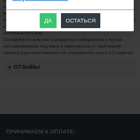
Большая эластичность чем у световодов торцевого свечения в
оплетке позволяет применять стекловолоконный кабель в
местах где предельно важен радиус изгиба (встроенная
подсветка мебели, витрин; при малом расстоянии от натяжного
ДА
ОСТАТЬСЯ
потолка до основного - это при инсталляции звездного неба в
натяжные потолки).
Поставляется в жгутах стандартных наборов или в жгутах
изготавливаемых под заказ в зависимости от требований
проекта (срок изготовления не стандартного жгута 1-2 недели).
ОТЗЫВЫ
ПРИНИМАЕМ К ОПЛАТЕ: