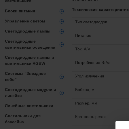
светильники
Т
ехнические характеристи
Блоки питания
Управление светом
Тип светодиодов
Светодиодные лампы
Питание
Светодиодные
светильники освещения
Ток, A/м
Светодиодные лампы и
Потребление Вт/м
светильники RGBW
Системы "Звездное
Угол излучения
небо"
Светодиодные модули и
Бобина, м
линейки
Размер, мм
Линейные светильники
Светильники для
Кратность резки
бассейна