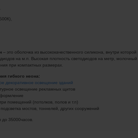
,
500К),
н
– это оболочка из высококачественного силикона, внутри которо
одиодов на м.п. Высокая плотность светодиодов на метр, молочный
чения при компактных размерах.
ия гибкого неона:
ое декоративное освещение зданий
онтурное освещение рекламных щитов
 оформление
три помещений (потолков, полов и т.п)
 подсветка мостов, тоннелей, других сооружений
 до 35000часов.