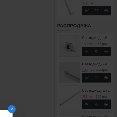
441 грн.
РАСПРОДАЖА
Светодиодный точечный светильник SL-1
180 грн.
365 грн.
Светодиодные лампы LED’S10
180 грн.
360 грн.
Светодиодная линейка LRB-9
266 грн.
306 грн.
Светодиодный светильник RX-5