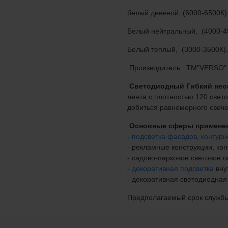
белый дневной, (6000-6500К)
Белый нейтральный, (4000-4
Белый теплый, (3000-3500К).
Производитель : TM"VERSO"
Светодиодный Гибкий нео
лента с плотностью 120 свет
добиться равномерного све
Основные сферы применен
-
подсветка фасадов
,
контурн
- рекламные конструкции, к
- садово-парковое световое
-
декоративная подсветка
вну
- декоративная светодиодная
Предполагаемый срок службы