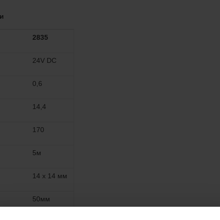
ки
2835
24V DC
0,6
14,4
170
5м
14 х 14 мм
50мм