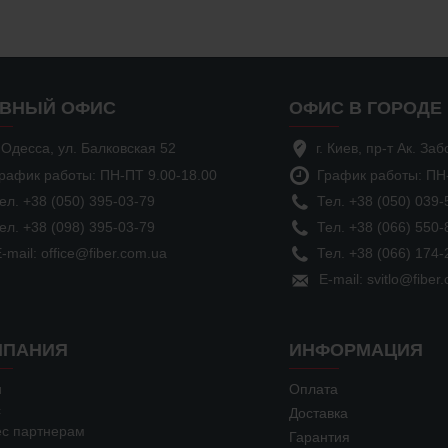
АВНЫЙ ОФИС
ОФИС В ГОРОДЕ 
. Одесса, ул. Балковская 52
г. Киев, пр-т Ак. З
рафик работы: ПН-ПТ 9.00-18.00
График работы: ПН
ел. +38 (050) 395-03-79
Тел. +38 (050) 039-
ел. +38 (098) 395-03-79
Тел. +38 (066) 550-
-mail: office@fiber.com.ua
Тел. +38 (066) 174-
E-mail: svitlo@fiber
МПАНИЯ
ИНФОРМАЦИЯ
и
Оплата
с
Доставка
ес партнерам
Гарантия