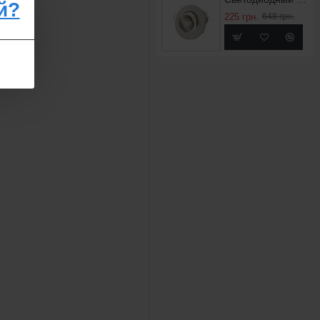
й?
225 грн.
648 грн.