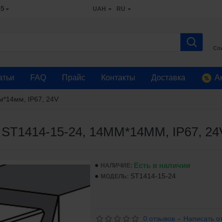
55
UAH
RU
Сп
атьи
FAQ
Прайс
Контакты
Доставка
А
м*14мм, ІР67, 24V
414-15-24, 14ММ*14ММ, ІР67, 24
Есть в наличии
НАЛИЧИЕ:
ST1414-15-24
МОДЕЛЬ:
0 отзывов
-
Написать о