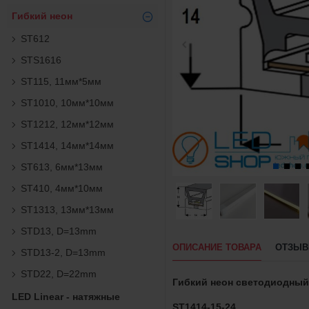
Гибкий неон
ST612
STS1616
ST115, 11мм*5мм
ST1010, 10мм*10мм
ST1212, 12мм*12мм
ST1414, 14мм*14мм
ST613, 6мм*13мм
ST410, 4мм*10мм
ST1313, 13мм*13мм
STD13, D=13mm
ОПИСАНИЕ ТОВАРА
ОТЗЫ
STD13-2, D=13mm
STD22, D=22mm
Гибкий неон светодиодный
LED Linear - натяжные
ST1
4
1
4
-1
5
-
24