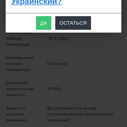
Украинский?
Материал корпуса
Алюминий, перфорированный
Тип монтажа
Навесной
ДА
ОСТАТЬСЯ
Минимальная
рабочая
-30.0 (град.)
температура
Максимальная
рабочая
60.0 (град.)
температура
Допустимая
относительная
20-95%
влажность
Защита от
Да,(отключение по выходу,
короткого
восстанавливается при устранении
замыкания
замыкания)