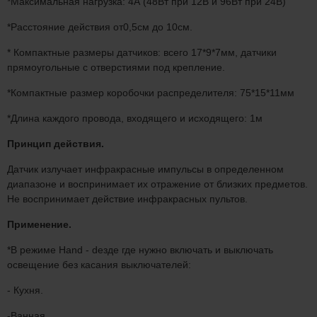
*Максимальная нагрузка: 4А (48Вт при 12В и 96Вт при 24В)
*Расстояние действия от0,5см до 10см.
* Компактные размеры датчиков: всего 17*9*7мм, датчики
прямоугольные с отверстиями под крепление.
*Компактные размер коробочки распределителя: 75*15*11мм
*Длина каждого провода, входящего и исходящего: 1м
Принцип действия.
Датчик излучает инфракрасные импульсы в определенном
диапазоне и воспринимает их отражение от близких предметов.
Не воспринимает действие инфракрасных пультов.
Применение.
*В режиме Hand - dезде где нужно включать и выключать
освещение без касания выключателей:
- Кухня.
-Ванная.